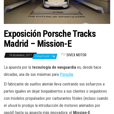
a
c
i
ó
n
Exposición Porsche Tracks
Madrid – Mission-E
Por
DIVEX MOTOR
19 diciembre, 2017
Desactivado
La apuesta por la
tecnología de vanguardia
es, desde hace
décadas, una de sus máximas para
Porsche
.
El fabricante de sueños alemán lleva centrando sus esfuerzos a
partes iguales en dejar boquiabiertos a sus clientes o seguidores
con modelos propulsados por carburantes fósiles (incluso cuando
el
shock
lo produjo la introducción de motores animados por
gasóil) hasta su apuesta más innovadora: el
Mission-E
.