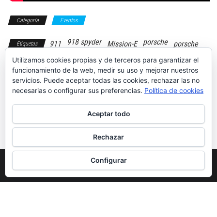
Categoría
Eventos
918 spyder
porsche
911
Mission-E
porsche
Etiquetas
tracks
Utilizamos cookies propias y de terceros para garantizar el
funcionamiento de la web, medir su uso y mejorar nuestros
servicios. Puede aceptar todas las cookies, rechazar las no
necesarias o configurar sus preferencias.
Política de cookies
VIII Rally CAM-
Cera Beading –
Aceptar todo
RACE
Show Wax
Winter Edition
Rechazar
Configurar
Funciona gracias a
WordPress
|
Tema:
Envo Magazine