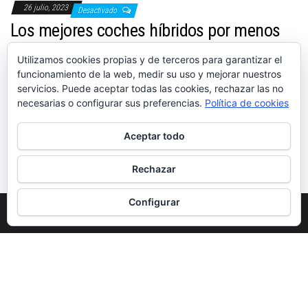
26 julio, 2023
Desactivado
Los mejores coches híbridos por menos
de 20000 euros
Utilizamos cookies propias y de terceros para garantizar el
Por
DIVEX MOTOR
funcionamiento de la web, medir su uso y mejorar nuestros
servicios. Puede aceptar todas las cookies, rechazar las no
Estos son los mejores coches híbridos por menos de 20000 euros
necesarias o configurar sus preferencias.
Política de cookies
de 2023, automóviles baratos con los que sobrevivir en las ZBE
sin vaciar la cuenta en el intento
Aceptar todo
Paginación
1
2
…
4
Siguientes
Rechazar
de
Configurar
entradas
Funciona gracias a
WordPress
|
Tema:
Envo Magazine