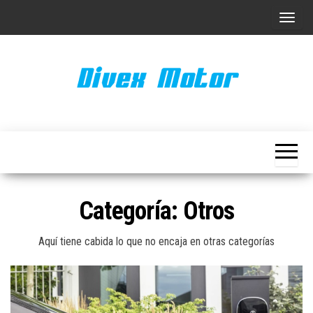
Saltar
A
al
l
contenido
t
e
r
n
a
r
l
a
Categoría:
Otros
n
a
Aquí tiene cabida lo que no encaja en otras categorías
v
e
g