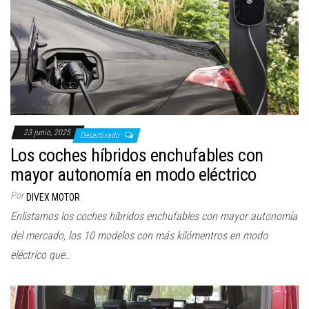
a
c
i
ó
n
23 junio, 2025
Desactivado
Los coches híbridos enchufables con
mayor autonomía en modo eléctrico
Por
DIVEX MOTOR
Enlistamos los coches híbridos enchufables con mayor autonomía
del mercado, los 10 modelos con más kilómentros en modo
eléctrico que…