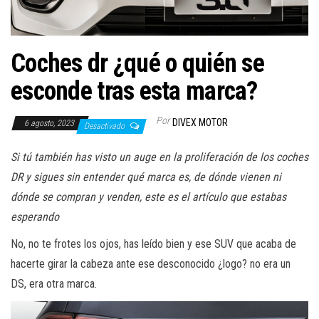
a
c
i
Coches dr ¿qué o quién se
ó
n
esconde tras esta marca?
Por
DIVEX MOTOR
6 agosto, 2023
Desactivado
Si tú también has visto un auge en la proliferación de los coches
DR y sigues sin entender qué marca es, de dónde vienen ni
dónde se compran y venden, este es el artículo que estabas
esperando
No, no te frotes los ojos, has leído bien y ese SUV que acaba de
hacerte girar la cabeza ante ese desconocido ¿logo? no era un
DS, era otra marca.