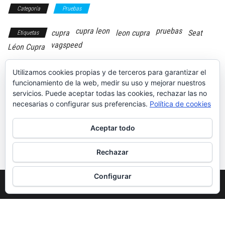
Categoría
Pruebas
cupra leon
pruebas
cupra
leon cupra
Seat
Etiquetas
vagspeed
Léon Cupra
Utilizamos cookies propias y de terceros para garantizar el
funcionamiento de la web, medir su uso y mejorar nuestros
servicios. Puede aceptar todas las cookies, rechazar las no
necesarias o configurar sus preferencias.
Política de cookies
Prueba: Nissan
Prueba: Renault
370 Z Nismo
Mégane R.S. Cup
¿El mejor
Aceptar todo
compacto
deportivo del
momento?
Rechazar
Configurar
Funciona gracias a
WordPress
|
Tema:
Envo Magazine