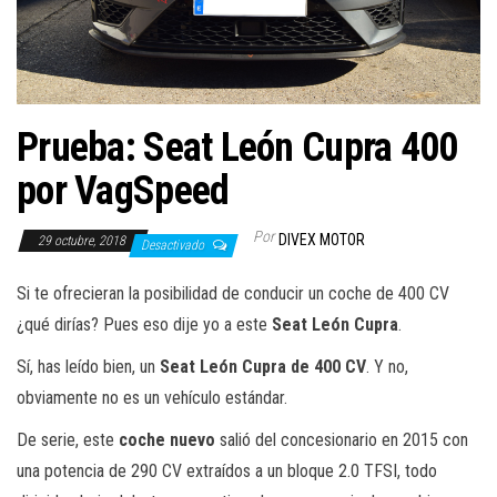
a
c
i
ó
n
Prueba: Seat León Cupra 400
por VagSpeed
Por
DIVEX MOTOR
29 octubre, 2018
Desactivado
Si te ofrecieran la posibilidad de conducir un coche de 400 CV
¿qué dirías? Pues eso dije yo a este
Seat León Cupra
.
Sí, has leído bien, un
Seat León Cupra de 400 CV
. Y no,
obviamente no es un vehículo estándar.
De serie, este
coche nuevo
salió del concesionario en 2015 con
una potencia de 290 CV extraídos a un bloque 2.0 TFSI, todo