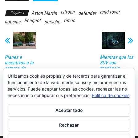
citroen
land rover
Aston Martin
defender
Etiquetas
Peugeot
rimac
noticias
porsche
Planes e
Mientras que los
incentivos a la
SUV son
compra de
tendencia,
coches
Suzuki presenta
Utilizamos cookies propias y de terceros para garantizar el
eléctricos,
el Jimny Pro y el
funcionamiento de la web, medir su uso y mejorar nuestros
motores de
Cupra León
servicios. Puede aceptar todas las cookies, rechazar las no
gasolina que
anuncia el
necesarias o configurar sus preferencias.
Política de cookies
desaparecen y
precio de sus
deportivos
versiones más
tradicionales
potentes
Aceptar todo
que se pasan a
la
electromovilidad
Rechazar