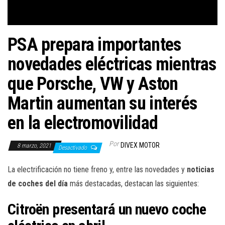
a
c
i
PSA prepara importantes
ó
n
novedades eléctricas mientras
que Porsche, VW y Aston
Martin aumentan su interés
en la electromovilidad
Por
DIVEX MOTOR
8 marzo, 2021
Desactivado
La electrificación no tiene freno y, entre las novedades y
noticias
de coches del día
más destacadas, destacan las siguientes:
Citroën presentará un nuevo coche