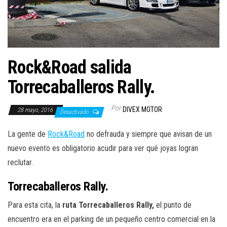
a
c
i
ó
n
Rock&Road salida
Torrecaballeros Rally.
Por
DIVEX MOTOR
28 mayo, 2016
Desactivado
La gente de
Rock&Road
no defrauda y siempre que avisan de un
nuevo evento es obligatorio acudir para ver qué joyas logran
reclutar.
Torrecaballeros Rally.
Para esta cita, la
ruta Torrecaballeros Rally,
el punto de
encuentro era en el parking de un pequeño centro comercial en la