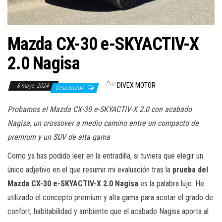
a
c
i
Mazda CX-30 e-SKYACTIV-X
ó
n
2.0 Nagisa
Por
DIVEX MOTOR
8 mayo, 2024
Desactivado
Probamos el Mazda CX-30 e-SKYACTIV-X 2.0 con acabado
Nagisa, un crossover a medio camino entre un compacto de
premium y un SUV de alta gama
Como ya has podido leer en la entradilla, si tuviera que elegir un
único adjetivo en el que resumir mi evaluación tras la
prueba del
Mazda CX-30 e-SKYACTIV-X 2.0 Nagisa
es la palabra lujo. He
utilizado el concepto premium y alta gama para acotar el grado de
confort, habitabilidad y ambiente que el acabado Nagisa aporta al