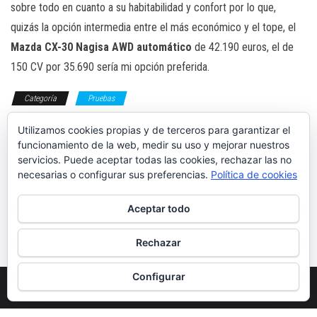
sobre todo en cuanto a su habitabilidad y confort por lo que,
quizás la opción intermedia entre el más económico y el tope, el
Mazda CX-30 Nagisa AWD automático
de 42.190 euros, el de
150 CV por 35.690 sería mi opción preferida.
Categoría
Pruebas
Etiqueta ECO
mhev
Utilizamos cookies propias y de terceros para garantizar el
crossover
Mazda
Etiquetas
funcionamiento de la web, medir su uso y mejorar nuestros
servicios. Puede aceptar todas las cookies, rechazar las no
necesarias o configurar sus preferencias.
Política de cookies
Aceptar todo
Prueba: Subaru
Prueba: Suzuki
Crosstrek 2.0
Swace 1.8
Active
Hybrid GLX
Rechazar
Configurar
Funciona gracias a
WordPress
|
Tema:
Envo Magazine