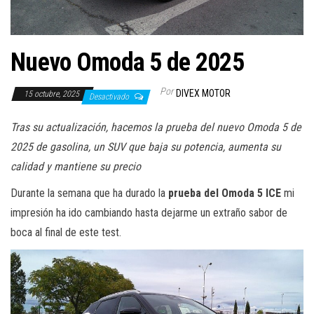
a
c
i
Nuevo Omoda 5 de 2025
ó
n
Por
DIVEX MOTOR
15 octubre, 2025
Desactivado
Tras su actualización, hacemos la prueba del nuevo Omoda 5 de
2025 de gasolina, un SUV que baja su potencia, aumenta su
calidad y mantiene su precio
Durante la semana que ha durado la
prueba del Omoda 5 ICE
mi
impresión ha ido cambiando hasta dejarme un extraño sabor de
boca al final de este test.