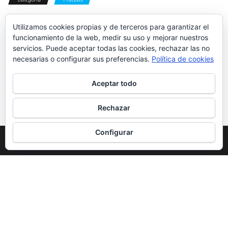
etiqueta c
SUV
coches chinos
Omoda
suv
Etiquetas
Utilizamos cookies propias y de terceros para garantizar el
funcionamiento de la web, medir su uso y mejorar nuestros
baratos
servicios. Puede aceptar todas las cookies, rechazar las no
necesarias o configurar sus preferencias.
Política de cookies
Aceptar todo
Prueba: Cupra
BYD SEAL U DM-i
León SP VZ
Rechazar
Configurar
Funciona gracias a
WordPress
|
Tema:
Envo Magazine