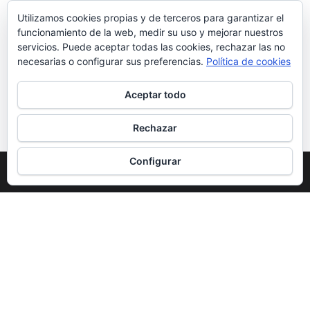
eléctrico
SUV
byd
Seal U
VE
Etiquetas
Utilizamos cookies propias y de terceros para garantizar el
funcionamiento de la web, medir su uso y mejorar nuestros
servicios. Puede aceptar todas las cookies, rechazar las no
necesarias o configurar sus preferencias.
Política de cookies
Prueba: Polestar
Prueba: Alfa
Aceptar todo
3 Long Range
Romeo Tonale
Performance
1.5 Hybrid 160
Pack
TCT Veloce
Rechazar
Configurar
Funciona gracias a
WordPress
|
Tema:
Envo Magazine