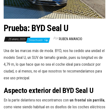
a
c
i
ó
Prueba: BYD Seal U
n
Por
RUBEN AMANCIO
25 enero, 2025
Desactivado
Una de las marcas más de moda. BYD, nos ha cedido una unidad el
modelo Seal U, un SUV de tamaño grande, pues su longitud es de
4,79 m, lo que hace que no sea el coche ideal para conducir por
ciudad, o al menos, no el que nosotros te recomendaríamos para
ese uso principal.
Aspecto exterior del BYD Seal U
En la parte delantera nos encontramos con
un frontal sin parrilla
,
como viene siendo habitual en os diseños de los coches eléctricos