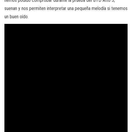
hemos podido comprobar durante la prueba del BYD Atto 3,
suenan y nos permiten interpretar una pequeña melodía si tenemos
un buen oído.