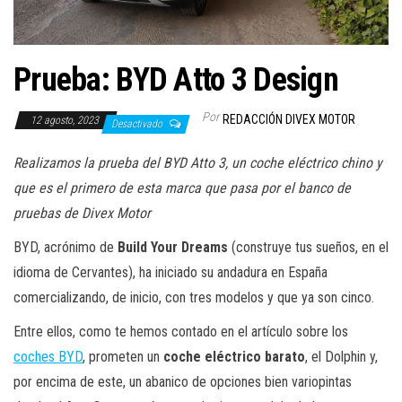
a
c
i
Prueba: BYD Atto 3 Design
ó
n
Por
REDACCIÓN DIVEX MOTOR
12 agosto, 2023
Desactivado
Realizamos la prueba del BYD Atto 3, un coche eléctrico chino y
que es el primero de esta marca que pasa por el banco de
pruebas de Divex Motor
BYD, acrónimo de
Build Your Dreams
(construye tus sueños, en el
idioma de Cervantes), ha iniciado su andadura en España
comercializando, de inicio, con tres modelos y que ya son cinco.
Entre ellos, como te hemos contado en el artículo sobre los
coches BYD
, prometen un
coche eléctrico barato
, el Dolphin y,
por encima de este, un abanico de opciones bien variopintas