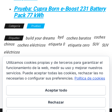
Prueba: Cupra Born e-Boost 231 Battery
Pack 77 kWh
Categoría
Pruebas
byd
coches
build your dreams
coches baratos
Etiquetas
chinos
etiqueta 0
SUV
coches eléctricos
etiqueta cero
SUV
eléctricos
Utilizamos cookies propias y de terceros para garantizar el
funcionamiento de la web, medir su uso y mejorar nuestros
servicios. Puede aceptar todas las cookies, rechazar las no
necesarias o configurar sus preferencias.
Política de cookies
Los mejores
Los 5 mejores
coches por
coches híbridos
calidad y precio
por 30000 euros
Aceptar todo
que puedes
comprar
Rechazar