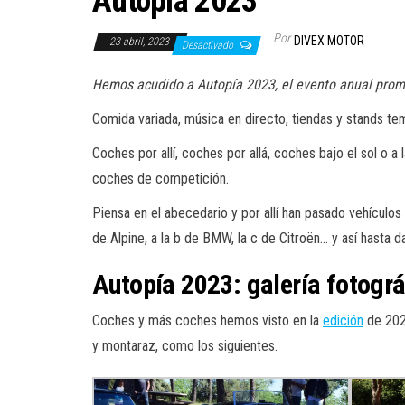
Autopía 2023
Por
DIVEX MOTOR
23 abril, 2023
Desactivado
Hemos acudido a Autopía 2023, el evento anual promo
Comida variada, música en directo, tiendas y stands tem
Coches por allí, coches por allá, coches bajo el sol o a
coches de competición.
Piensa en el abecedario y por allí han pasado vehícul
de Alpine, a la b de BMW, la c de Citroën… y así hasta d
Autopía 2023: galería fotográ
Coches y más coches hemos visto en la
edición
de 20
y montaraz, como los siguientes.