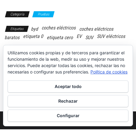
Categoría
Pruebas
coches eléctricos
byd
coches eléctricos
Etiquetas
etiqueta 0
EV
SUV eléctricos
baratos
etiqueta cero
SUV
Utilizamos cookies propias y de terceros para garantizar el
funcionamiento de la web, medir su uso y mejorar nuestros
servicios. Puede aceptar todas las cookies, rechazar las no
Ebro S800
necesarias o configurar sus preferencias.
Política de cookies
Los coches
Luxury
híbridos
enchufables con
Aceptar todo
mayor
autonomía en
modo eléctrico
Rechazar
Configurar
Funciona gracias a
WordPress
|
Tema:
Envo Magazine