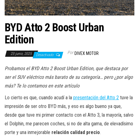
a
c
i
BYD Atto 2 Boost Urban
ó
n
Edition
Por
DIVEX MOTOR
23 junio, 2025
Desactivado
Probamos el BYD Atto 2 Boost Urban Edition, que destaca por
ser el SUV eléctrico más barato de su categoría… pero ¿por algo
más? Te lo contamos en este artículo
Lo cierto es que, cuando acudí a la
presentación del Atto 2
tuve la
impresión de ser otro BYD más, y eso es algo bueno ya que,
desde que tuve mi primer contacto con el Atto 3, la mayoría, salvo
el Dolphin, me parecen coches, si no de alta gama, de elevadísimo
porte y una inmejorable
relación calidad precio
.