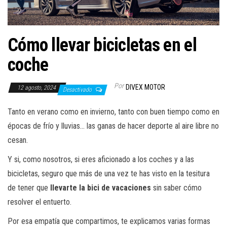
a
c
i
Cómo llevar bicicletas en el
ó
n
coche
Por
DIVEX MOTOR
12 agosto, 2024
Desactivado
Tanto en verano como en invierno, tanto con buen tiempo como en
épocas de frío y lluvias… las ganas de hacer deporte al aire libre no
cesan.
Y si, como nosotros, si eres aficionado a los coches y a las
bicicletas, seguro que más de una vez te has visto en la tesitura
de tener que
llevarte la bici de vacaciones
sin saber cómo
resolver el entuerto.
Por esa empatía que compartimos, te explicamos varias formas