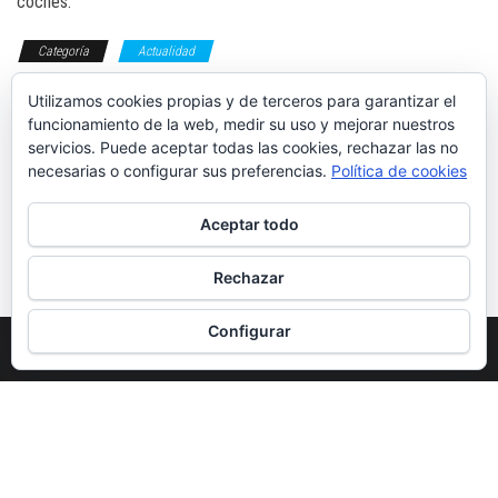
coches.
Categoría
Actualidad
portabicicletas
remolque
Utilizamos cookies propias y de terceros para garantizar el
bicicletas
portabicis
Etiquetas
funcionamiento de la web, medir su uso y mejorar nuestros
servicios. Puede aceptar todas las cookies, rechazar las no
necesarias o configurar sus preferencias.
Política de cookies
Aceptar todo
SEAT Ateca 1.0
Prueba: KGM
TSI Style XL
Tivoli Grand
2024
Rechazar
Configurar
Funciona gracias a
WordPress
|
Tema:
Envo Magazine