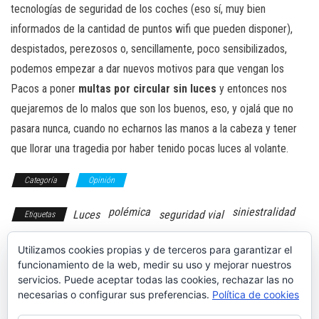
tecnologías de seguridad de los coches (eso sí, muy bien
informados de la cantidad de puntos wifi que pueden disponer),
despistados, perezosos o, sencillamente, poco sensibilizados,
podemos empezar a dar nuevos motivos para que vengan los
Pacos a poner
multas por circular sin luces
y entonces nos
quejaremos de lo malos que son los buenos, eso, y ojalá que no
pasara nunca, cuando no echarnos las manos a la cabeza y tener
que llorar una tragedia por haber tenido pocas luces al volante.
Categoría
Opinión
polémica
siniestralidad
Luces
seguridad vial
Etiquetas
Utilizamos cookies propias y de terceros para garantizar el
funcionamiento de la web, medir su uso y mejorar nuestros
servicios. Puede aceptar todas las cookies, rechazar las no
necesarias o configurar sus preferencias.
Política de cookies
Toma de
Prueba:
contacto: Lotus
Volkswagen ID3