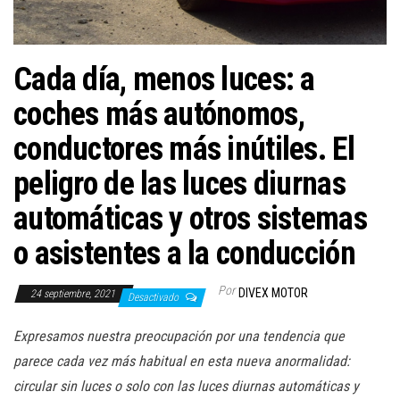
a
c
i
Cada día, menos luces: a
ó
n
coches más autónomos,
conductores más inútiles. El
peligro de las luces diurnas
automáticas y otros sistemas
o asistentes a la conducción
Por
DIVEX MOTOR
24 septiembre, 2021
Desactivado
Expresamos nuestra preocupación por una tendencia que
parece cada vez más habitual en esta nueva anormalidad:
circular sin luces o solo con las luces diurnas automáticas y