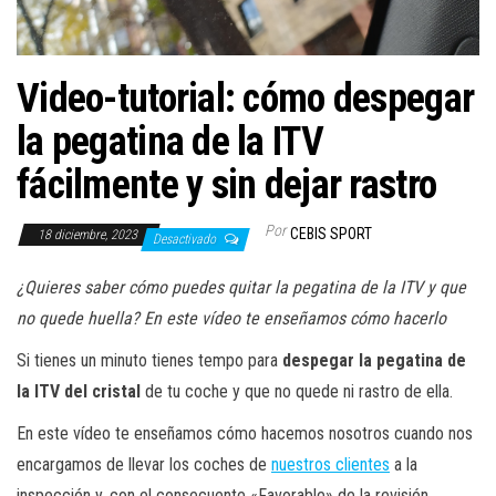
a
c
i
Video-tutorial: cómo despegar
ó
n
la pegatina de la ITV
fácilmente y sin dejar rastro
Por
CEBIS SPORT
18 diciembre, 2023
Desactivado
¿Quieres saber cómo puedes quitar la pegatina de la ITV y que
no quede huella? En este vídeo te enseñamos cómo hacerlo
Si tienes un minuto tienes tempo para
despegar la pegatina de
la ITV del cristal
de tu coche y que no quede ni rastro de ella.
En este vídeo te enseñamos cómo hacemos nosotros cuando nos
encargamos de llevar los coches de
nuestros clientes
a la
inspección y, con el consecuente «Favorable» de la revisión,