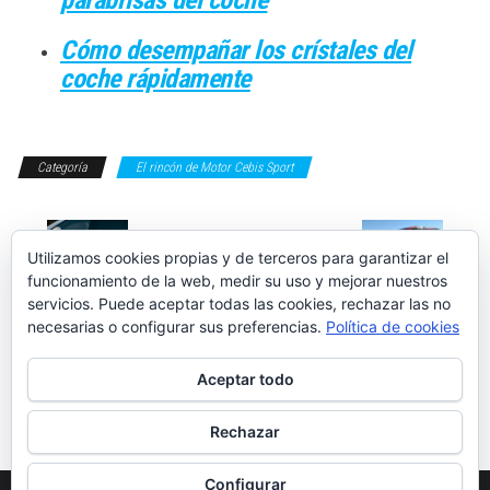
Cómo desempañar los crístales del
coche rápidamente
Categoría
El rincón de Motor Cebis Sport
Utilizamos cookies propias y de terceros para garantizar el
funcionamiento de la web, medir su uso y mejorar nuestros
servicios. Puede aceptar todas las cookies, rechazar las no
Gasolina
Recopilación:
necesarias o configurar sus preferencias.
Política de cookies
sintética: qué es
todas las
el e-fuel y por
pruebas de
qué podría
coches que
Aceptar todo
salvar los
hemos hecho en
motores
2023
térmicos
Rechazar
Configurar