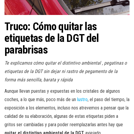
a
c
i
Truco: Cómo quitar las
ó
n
etiquetas de la DGT del
parabrisas
Te explicamos cómo quitar el distintivo ambiental , pegatinas o
etiquetas de la DGT sin dejar ni rastro de pegamento de la
forma más sencilla, barata y rápida
Aunque llevan puestas y expuestas en los cristales de algunos
coches, a lo que más, poco más de un
lustro
, el paso del tiempo, la
exposición a los elementos, incluso nos atrevemos a pensar que la
calidad de su elaboración, algunas de estas etiquetas piden a
gritos ser cambiadas y para poder reemplazarlas antes hay que
quitar el distintivo ambiental de la DGT
aviejado.