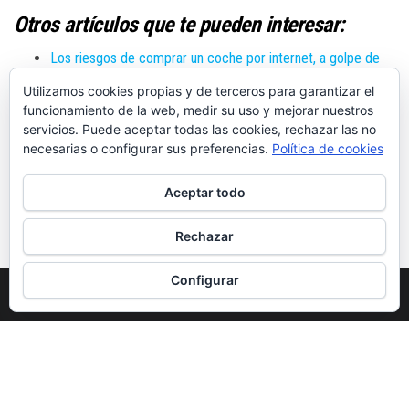
Otros artículos que te pueden interesar:
Los riesgos de comprar un coche por internet, a golpe de
clic
Utilizamos cookies propias y de terceros para garantizar el
Del amor al odio, a la locura
funcionamiento de la web, medir su uso y mejorar nuestros
servicios. Puede aceptar todas las cookies, rechazar las no
La experiencia de cumplir un sueño, de conducir un Porsche
necesarias o configurar sus preferencias.
Política de cookies
911
La movilidad eléctrica deportiva es el Häagendado de la
Aceptar todo
automoción
El coche eléctrico más barato y otras opciones más
Rechazar
Configurar
Funciona gracias a
WordPress
|
Tema:
Envo Magazine