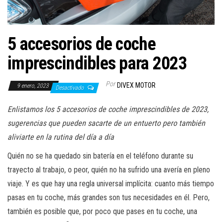
a
c
i
5 accesorios de coche
ó
n
imprescindibles para 2023
Por
DIVEX MOTOR
9 enero, 2023
Desactivado
Enlistamos los 5 accesorios de coche imprescindibles de 2023,
sugerencias que pueden sacarte de un entuerto pero también
aliviarte en la rutina del día a día
Quién no se ha quedado sin batería en el teléfono durante su
trayecto al trabajo, o peor, quién no ha sufrido una avería en pleno
viaje. Y es que hay una regla universal implícita: cuanto más tiempo
pasas en tu coche, más grandes son tus necesidades en él. Pero,
también es posible que, por poco que pases en tu coche, una