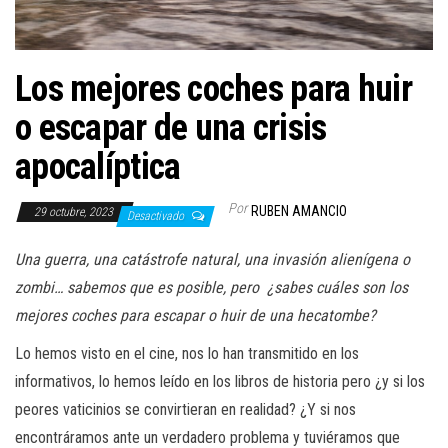
a
c
i
Los mejores coches para huir
ó
n
o escapar de una crisis
apocalíptica
Por
RUBEN AMANCIO
29 octubre, 2023
Desactivado
Una guerra, una catástrofe natural, una invasión alienígena o
zombi… sabemos que es posible, pero ¿sabes cuáles son los
mejores coches para escapar o huir de una hecatombe?
Lo hemos visto en el cine, nos lo han transmitido en los
informativos, lo hemos leído en los libros de historia pero ¿y si los
peores vaticinios se convirtieran en realidad? ¿Y si nos
encontráramos ante un verdadero problema y tuviéramos que