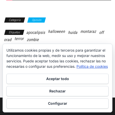
Categoría
Opinión
halloween
montaraz
apocalipsis
huida
off
Etiquetas
terror
orad
zombie
Utilizamos cookies propias y de terceros para garantizar el
funcionamiento de la web, medir su uso y mejorar nuestros
servicios. Puede aceptar todas las cookies, rechazar las no
necesarias o configurar sus preferencias.
Política de cookies
Las mejores
Prueba del
alternativas a
Jaguar I Pace
los SUV, coches
AWD 400 CV R-
Aceptar todo
para ir
Dynamic SE
contracorriente
Rechazar
Configurar
Funciona gracias a
WordPress
|
Tema:
Envo Magazine