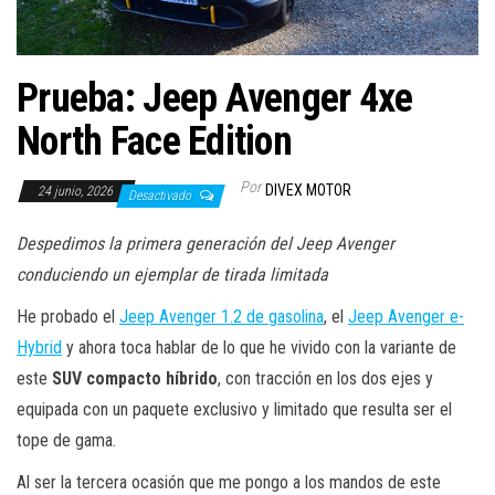
a
c
i
Prueba: Jeep Avenger 4xe
ó
n
North Face Edition
Por
DIVEX MOTOR
24 junio, 2026
Desactivado
Despedimos la primera generación del Jeep Avenger
conduciendo un ejemplar de tirada limitada
He probado el
Jeep Avenger 1.2 de gasolina
, el
Jeep Avenger e-
Hybrid
y ahora toca hablar de lo que he vivido con la variante de
este
SUV compacto híbrido
, con tracción en los dos ejes y
equipada con un paquete exclusivo y limitado que resulta ser el
tope de gama.
Al ser la tercera ocasión que me pongo a los mandos de este