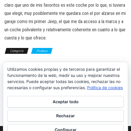
claro que uno de mis favoritos es este coche por lo que, si tuviera
que elegir, muy posiblemente me quedara con el por alzarse en mi
garaje como mi primer Jeep, el que me da acceso a la marca y a
un coche polivalente y relativamente coherente en cuanto a lo que
cuesta y lo que ofrece.
Categoría
Pruebas
avenger
off-road
4x4
jeep
Etiquetas
Utilizamos cookies propias y de terceros para garantizar el
funcionamiento de la web, medir su uso y mejorar nuestros
servicios. Puede aceptar todas las cookies, rechazar las no
necesarias o configurar sus preferencias.
Política de cookies
Prueba: Peugeot
Mazda CX-5
Aceptar todo
5008 Hybrid GT
2026 MHEV e-
145 CV e-DCS6
SKYACTIV G 2.5
Homura
Rechazar
Configurar