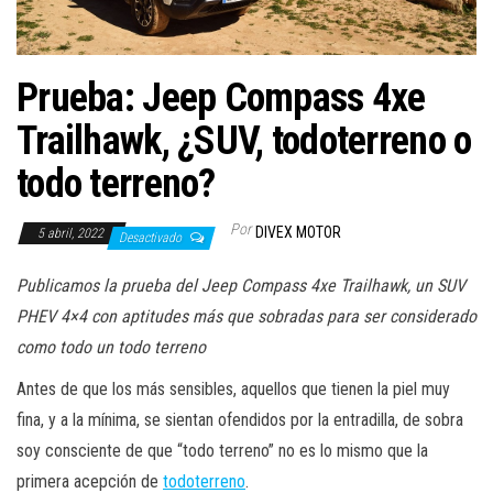
a
c
i
Prueba: Jeep Compass 4xe
ó
n
Trailhawk, ¿SUV, todoterreno o
todo terreno?
Por
DIVEX MOTOR
5 abril, 2022
Desactivado
Publicamos la prueba del Jeep Compass 4xe Trailhawk, un SUV
PHEV 4×4 con aptitudes más que sobradas para ser considerado
como todo un todo terreno
Antes de que los más sensibles, aquellos que tienen la piel muy
fina, y a la mínima, se sientan ofendidos por la entradilla, de sobra
soy consciente de que “todo terreno” no es lo mismo que la
primera acepción de
todoterreno
.