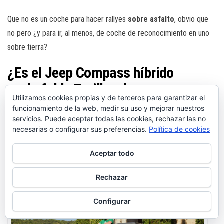
Que no es un coche para hacer rallyes
sobre asfalto
, obvio que
no pero ¿y para ir, al menos, de coche de reconocimiento en uno
sobre tierra?
¿Es el Jeep Compass híbrido
enchufable Trailhawk un
Utilizamos cookies propias y de terceros para garantizar el
todoterreno?
funcionamiento de la web, medir su uso y mejorar nuestros
servicios. Puede aceptar todas las cookies, rechazar las no
La respuesta ya lo sabes: para mí no pero, ahora, mi
opinión
necesarias o configurar sus preferencias.
Política de cookies
sobre el Jeep Compass 4xe Trailhawk
como coche para usar
Aceptar todo
esporádicamente como alternativa a un todoterreno de pura cepa,
pues sí y, como se dice vulgarmente, a mucha honra. Y me explico.
Rechazar
Configurar