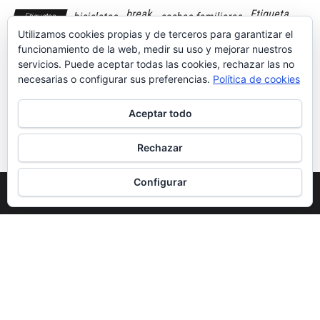
break
Etiqueta
bicicletas
coches familiares
Etiquetas
ECO
Ford
shooting break
Utilizamos cookies propias y de terceros para garantizar el
familiar
perros
sportbreak
funcionamiento de la web, medir su uso y mejorar nuestros
servicios. Puede aceptar todas las cookies, rechazar las no
necesarias o configurar sus preferencias.
Política de cookies
Aceptar todo
Prueba: Mazda
Los coches más
CX 60 diésel
vendidos en
MHEV
julio de 2023
Rechazar
Configurar
Funciona gracias a
WordPress
|
Tema:
Envo Magazine