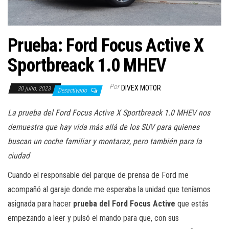
a
c
i
Prueba: Ford Focus Active X
ó
n
Sportbreack 1.0 MHEV
Por
DIVEX MOTOR
30 julio, 2023
Desactivado
La prueba del Ford Focus Active X Sportbreack 1.0 MHEV nos
demuestra que hay vida más allá de los SUV para quienes
buscan un coche familiar y montaraz, pero también para la
ciudad
Cuando el responsable del parque de prensa de Ford me
acompañó al garaje donde me esperaba la unidad que teníamos
asignada para hacer
prueba del Ford Focus Active
que estás
empezando a leer y pulsó el mando para que, con sus